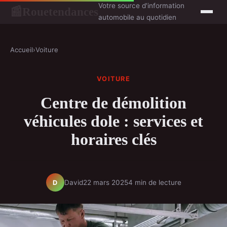
Votre source d'information
Rouetendances
📰
automobile au quotidien
Accueil
›
Voiture
VOITURE
Centre de démolition
véhicules dole : services et
horaires clés
David
22 mars 2025
4 min de lecture
D